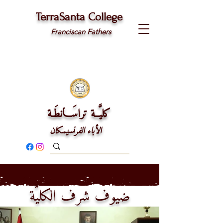
TerraSanta College
Franciscan Fathers
كليَّــة تراسَـــانطَـة
الأباء الفرنسيسكان
ضيوف شرف الكليَّة